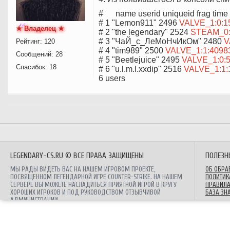
# name userid uniqueid frag time p
# 1 "Lemon911" 2496
VALVE_1:0:1
★ Владелец ★
# 2 "the legendary" 2524
STEAM_0:
# 3 "ЧаЙ_с_ЛеМоНчИкОм" 2480
V
Рейтинг: 120
# 4 "tim989" 2500
VALVE_1:1:4098
Сообщений: 28
# 5 "Beetlejuice" 2495
VALVE_1:0:
Спасибок: 18
# 6 "u.l.m.l.xxdip" 2516
VALVE_1:1:
6 users
LEGENDARY-CS.RU © ВСЕ ПРАВА ЗАЩИЩЕНЫ
ПОЛЕЗН
МЫ РАДЫ ВИДЕТЬ ВАС НА НАШЕМ ИГРОВОМ ПРОЕКТЕ,
ОБ ОБРА
ПОСВЯЩЕННОМ ЛЕГЕНДАРНОЙ ИГРЕ COUNTER-STRIKE. НА НАШЕМ
ПОЛИТИК
СЕРВЕРЕ ВЫ МОЖЕТЕ НАСЛАДИТЬСЯ ПРИЯТНОЙ ИГРОЙ В КРУГУ
ПРАВИЛА
ХОРОШИХ ИГРОКОВ И ПОД РУКОВОДСТВОМ ОТЗЫВЧИВОЙ
БАЗА ЗН
АДМИНИСТРАЦИИ.