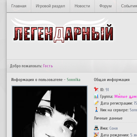
Главная
Игровой раздел
Новости
Форум
События
ЛЕГЕНДАРНЫЙ © [18+]
Добро пожаловать:
Гость
Информация о пользователе -
Sonnika
Общая информация
ID:
91
Группа:
Милые да
Дата регистрации:
1
Ник на сервере:
Son
Личные данные
Имя:
Соня
Дата рождения:
5 я